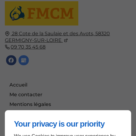
28 Cote de la Saulaie et des Avots,
58320
GERMIGNY-SUR-LOIRE
09 70 35 45 68
Accueil
Me contacter
Mentions légales
Plan du site
Your privacy is our priority