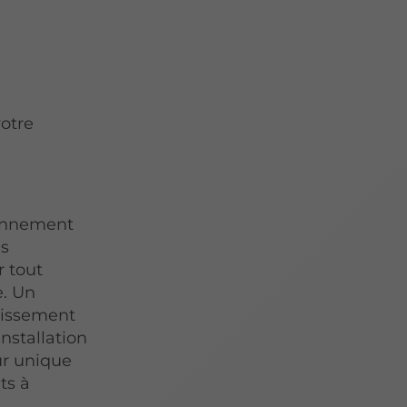
otre
ionnement
as
r tout
e. Un
stissement
nstallation
ur unique
ts à