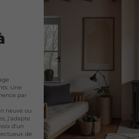
à
fage
nts. Une
ence par
s
on neuve ou
s, j'adapte
hoix d'un
pectueux de