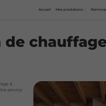
Accueil
Mes prestations
Ramona
on de chauffag
fage à
tre service