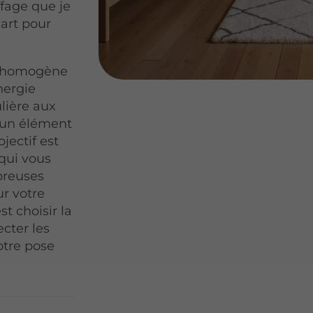
fage que je
'art pour
on homogène
nergie
ulière aux
, un élément
jectif est
 qui vous
breuses
r votre
st choisir la
ecter les
otre pose