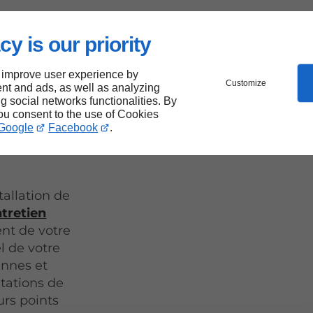
e
cy is our priority
tion
 improve user experience by
Customize
 à
nt and ads, as well as analyzing
ng social networks functionalities. By
you consent to the use of Cookies
Google
Facebook
.
tallation de
ntretien
ent de votre
l de votre
annes et
tations de
rs points