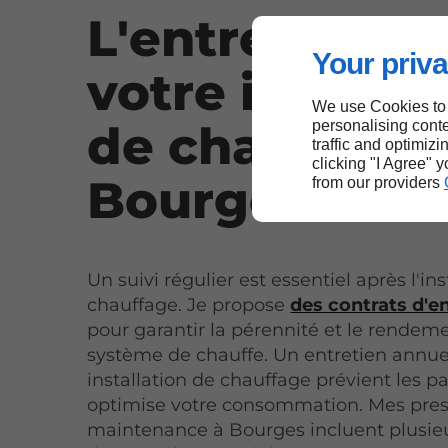
L'entretien d
Your priva
votre installa
We use Cookies to
de chauffage
personalising conte
traffic and optimizi
clicking "I Agree" 
Bourges
from our providers
Un suivi régulier est essentiel après l'ins
chauffage. Je propose
des contrats d'e
pour garantir la pérennité et le rendem
système de chauffe. Un entretien annue
installation de chauffage prévient les p
optimise votre consommation. Mes pres
maintenance à Bourges incluent plusieu